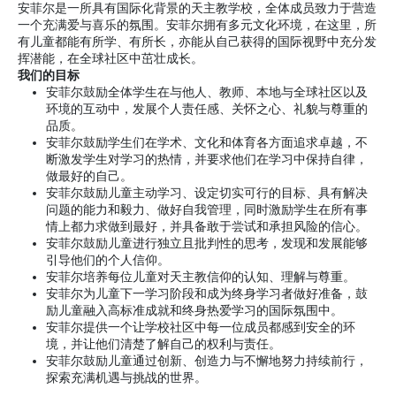
安菲尔是一所具有国际化背景的天主教学校，全体成员致力于营造
一个充满爱与喜乐的氛围。安菲尔拥有多元文化环境，在这里，所
有儿童都能有所学、有所长，亦能从自己获得的国际视野中充分发
挥潜能，在全球社区中茁壮成长。
我们的目标
安菲尔鼓励全体学生在与他人、教师、本地与全球社区以及
环境的互动中，发展个人责任感、关怀之心、礼貌与尊重的
品质。
安菲尔鼓励学生们在学术、文化和体育各方面追求卓越，不
断激发学生对学习的热情，并要求他们在学习中保持自律，
做最好的自己。
安菲尔鼓励儿童主动学习、设定切实可行的目标、具有解决
问题的能力和毅力、做好自我管理，同时激励学生在所有事
情上都力求做到最好，并具备敢于尝试和承担风险的信心。
安菲尔鼓励儿童进行独立且批判性的思考，发现和发展能够
引导他们的个人信仰。
安菲尔培养每位儿童对天主教信仰的认知、理解与尊重。
安菲尔为儿童下一学习阶段和成为终身学习者做好准备，鼓
励儿童融入高标准成就和终身热爱学习的国际氛围中。
安菲尔提供一个让学校社区中每一位成员都感到安全的环
境，并让他们清楚了解自己的权利与责任。
安菲尔鼓励儿童通过创新、创造力与不懈地努力持续前行，
探索充满机遇与挑战的世界。