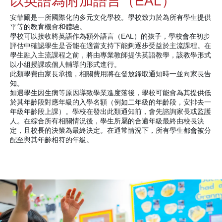
以英語為附加語言（EAL）
安菲爾是一所國際化的多元文化學校。學校致力於為所有學生提供
平等的教育機會和體驗。
學校可以接收將英語作為額外語言（EAL）的孩子，學校會在初步
評估中確認學生是否能在適當支持下能夠逐步受益於主流課程。在
學生融入主流課程之前，將由專業教師提供英語教學，該教學形式
以小組授課或個人輔導的形式進行。
此類學費由家長承擔，相關費用將在發放錄取通知時一並向家長告
知。
如遇學生因生病等原因導致學業進度落後，學校可能會為其提供低
於其年齡段對應年級的入學名額（例如二年級的年齡段，安排去一
年級年齡段上課）。學校在發出此類通知前，會先諮詢家長或監護
人。在綜合所有相關情況後，學生所屬的合適年級最終由校長決
定，且校長的決策為最終決定。在通常情況下，所有學生都會被分
配至與其年齡相符的年級。