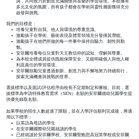
誨，共同致力於創造充滿關懷與喜樂的學習環境。本校擁有
多元文化的氛圍，所有孩子都會在學術與靈性層面獲得充分
啟發與挑戰。
我們的目標是：
培養兒童對自我、他人與環境的尊重意識。
激勵孩子在學術、藝術表現及體育領域充分發揮其潛能。
激勵孩子在他們所做的每一件事中保持自驅力、韌性與勤
勉。
安菲爾培養每位兒童對天主教信仰的認知、理解與尊重。
為本校全體成員提供既能保障安全、又能明確個人與他人權
利及責任的學習環境。
安菲爾鼓勵兒童透過創新、創造力與不懈地努力持續前行，
探索充滿機會與挑戰的世界。
選拔標準以及面試/評估程序由校長不定期制定和審核。目前，選
拔標準為申請特殊教育需求（SEN）名額的安菲爾德幼兒園學生提
供優先錄取名額。
如果學校的招生人數超過了限額，並在入學評估順利完成後，將適
用以下標準：
以英語為母語的學生
在安菲爾國際幼兒園就讀的學生
已經就讀於安菲爾學校、安菲爾聖鮑思高冠英學校或安菲爾