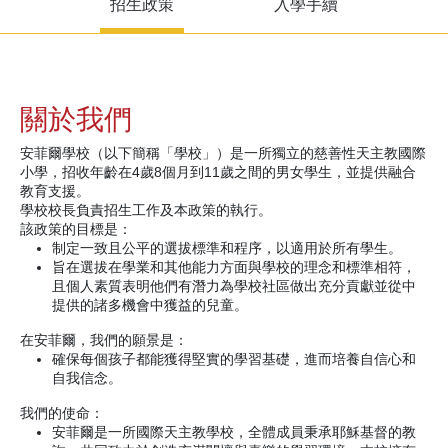
招生政策
入學手續
關於我們
安菲爾學校（以下簡稱「學校」）是一所獨立的慈善性天主教國際
小學，招收年齡在4歲8個月到11歲之間的男女學生，並提供融合
教育支援。
學校校長負責招生工作及本政策的執行。
該政策的目標是：
制定一致且公平的選拔標準和程序，以適用於所有學生。
旨在選拔在學業和其他能力方面與學校的理念和標準相符，
且個人素質表明他們有潛力為學校社區做出充分貢獻並從中
提供的諸多機會中獲益的兒童。
在安菲爾，我們的願景是：
確保每個孩子都能獲得堅實的學習基礎，進而培養自信心和
自我信念。
我們的使命：
安菲爾是一所國際天主教學校，全體成員秉承耶穌基督的教