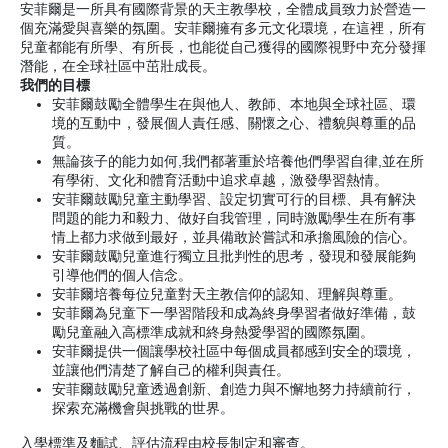
安菲爾是一所具有國際背景的天主教學校，全體成員致力於營造一
個充滿愛與喜樂的氛圍。安菲爾擁有多元文化環境，在這裡，所有
兒童都能有所學、有所長，也能從自己獲得的國際視野中充分發揮
潛能，在全球社區中茁壯成長。
我們的目標
安菲爾鼓勵全體學生在與他人、教師、本地與全球社區、環
境的互動中，發展個人責任感、關懷之心、禮貌與尊重的品
質。
無論孩子的能力如何,我們都著重於培養他們學習自律,並在所
有學術、文化和體育活動中追求卓越，激發學習熱情。
安菲爾鼓勵兒童主動學習、設定切實可行的目標、具有解決
問題的能力和毅力、做好自我管理，同時激勵學生在所有事
情上都力求做到最好，並具備敢於嘗試和承擔風險的信心。
安菲爾鼓勵兒童進行獨立且批判性的思考，發現和發展能夠
引導他們的個人信念。
安菲爾培養每位兒童對天主教信仰的認知、理解與尊重。
安菲爾為兒童下一學習階段和成為終身學習者做好準備，鼓
勵兒童融入高標準成就和終身熱愛學習的國際氛圍。
安菲爾提供一個讓學校社區中每個成員都感到安全的環境，
並讓他們清楚了解自己的權利與責任。
安菲爾鼓勵兒童透過創新、創造力與不懈地努力持續前行，
探索充滿機會與挑戰的世界。
入學標準及麵試、評估流程由校長制定和審查。