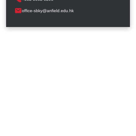
office-sbky@anfield.edu.hk