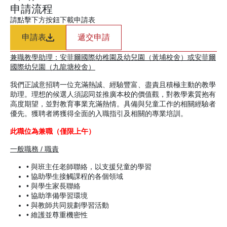
申請流程
請點擊下方按鈕下載申請表
申請表
遞交申請
兼職教學助理：安菲爾國際幼稚園及幼兒園（黃埔校舍）或安菲爾
國際幼兒園（九龍塘校舍）
我們正誠意招聘一位充滿熱誠、經驗豐富、盡責且積極主動的教學
助理。理想的候選人須認同並推廣本校的價值觀，對教學素質抱有
高度期望，並對教育事業充滿熱情。具備與兒童工作的相關經驗者
優先。獲聘者將獲得全面的入職指引及相關的專業培訓。
此職位為兼職（僅限上午）
一般職務 / 職責
• 與班主任老師聯絡，以支援兒童的學習
• 協助學生接觸課程的各個領域
• 與學生家長聯絡
• 協助準備學習環境
• 與教師共同規劃學習活動
• 維護並尊重機密性