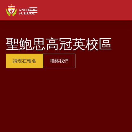
聖鮑思高冠英校區
請現在報名
聯絡我們