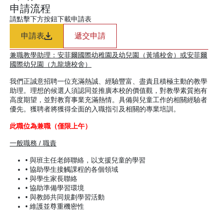
申請流程
請點擊下方按鈕下載申請表
申請表
遞交申請
兼職教學助理：安菲爾國際幼稚園及幼兒園（黃埔校舍）或安菲爾
國際幼兒園（九龍塘校舍）
我們正誠意招聘一位充滿熱誠、經驗豐富、盡責且積極主動的教學
助理。理想的候選人須認同並推廣本校的價值觀，對教學素質抱有
高度期望，並對教育事業充滿熱情。具備與兒童工作的相關經驗者
優先。獲聘者將獲得全面的入職指引及相關的專業培訓。
此職位為兼職（僅限上午）
一般職務 / 職責
• 與班主任老師聯絡，以支援兒童的學習
• 協助學生接觸課程的各個領域
• 與學生家長聯絡
• 協助準備學習環境
• 與教師共同規劃學習活動
• 維護並尊重機密性